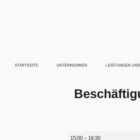
Zum
Inhalt
springen
STARTSEITE
UNTERNEHMEN
LEISTUNGEN UN
Beschäfti
15:00
–
16:30