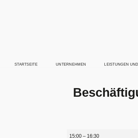
Zum
Inhalt
springen
STARTSEITE
UNTERNEHMEN
LEISTUNGEN UN
Beschäfti
15:00
–
16:30