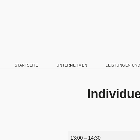
Zum
Inhalt
springen
STARTSEITE
UNTERNEHMEN
LEISTUNGEN UN
Individu
13:00
–
14:30