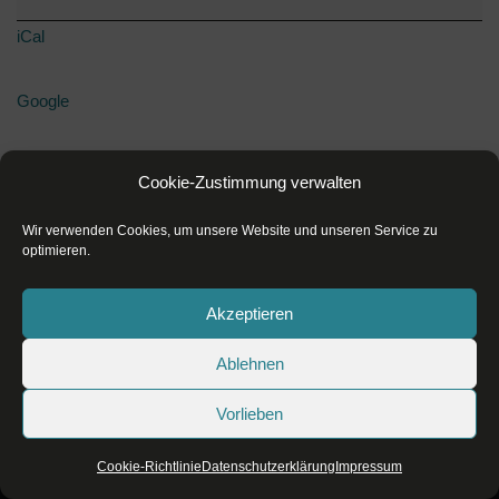
iCal
Google
Kompletten Kalender ansehen
Cookie-Zustimmung verwalten
Wir verwenden Cookies, um unsere Website und unseren Service zu
optimieren.
Akzeptieren
Ablehnen
Datenschutzerklärung
Impressum
Vorlieben
Cookie-Richtlinie (EU)
Cookie-Richtlinie
Datenschutzerklärung
Impressum
Neve
| Präsentiert von
WordPress